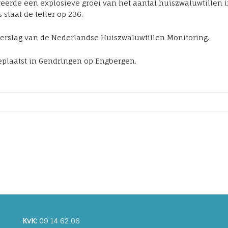
de een explosieve groei van het aantal huiszwaluwtillen in o
staat de teller op 236.
 verslag van de Nederlandse Huiszwaluwtillen Monitoring.
eplaatst in Gendringen op Engbergen.
KvK:
09 14 62 06