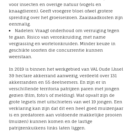
voor insecten en overige natuur (vogels en
knaagdieren). Geeft vroegere bloei ofwel grotere
spreiding over het groeiseizoen. Zaaizaadkosten zijn
eenmalig.
Nadelen: Vraagt onderhoud om verruiging tegen
te gaan. Risico van veronkruiding, met name
vergrassing en wortelonkruiden. Minder keuze in
geschikte soorten die concurrentie kunnen
weerstaan.
In 2019 is binnen het werkgebied van VAL Oude IJssel
39 hectare akkerrand aanwezig, verdeeld over 131
akkerranden en 55 deelnemers. En zijn er in
verschillende territoria patrijzen paren met jongen
gezien (film, foto’s of melding). Wat opvalt zijn de
grote legsels met uitschieters van wel 19 jongen. Een
verklaring kan zijn dat dit een heel goed muizenjaar
is en predatoren aan voldoende makkelijke prooien
(muizen) kunnen komen en de lastige
patrijzenkuikens links laten liggen.