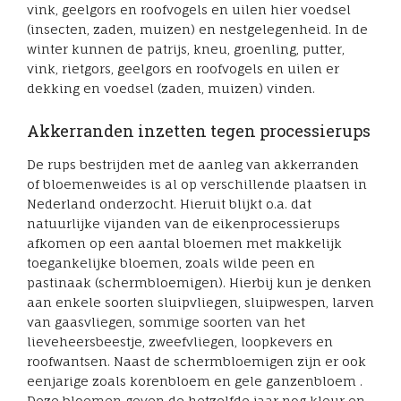
vink, geelgors en roofvogels en uilen hier voedsel
(insecten, zaden, muizen) en nestgelegenheid. In de
winter kunnen de patrijs, kneu, groenling, putter,
vink, rietgors, geelgors en roofvogels en uilen er
dekking en voedsel (zaden, muizen) vinden.
Akkerranden inzetten tegen processierups
De rups bestrijden met de aanleg van akkerranden
of bloemenweides is al op verschillende plaatsen in
Nederland onderzocht. Hieruit blijkt o.a. dat
natuurlijke vijanden van de eikenprocessierups
afkomen op een aantal bloemen met makkelijk
toegankelijke bloemen, zoals wilde peen en
pastinaak (schermbloemigen). Hierbij kun je denken
aan enkele soorten sluipvliegen, sluipwespen, larven
van gaasvliegen, sommige soorten van het
lieveheersbeestje, zweefvliegen, loopkevers en
roofwantsen. Naast de schermbloemigen zijn er ook
eenjarige zoals korenbloem en gele ganzenbloem .
Deze bloemen geven de hetzelfde jaar nog kleur en